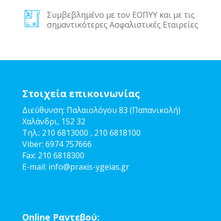
Συμβεβλημένο με τον ΕΟΠΥΥ και με τις
σημαντικότερες Ασφαλιστικές Εταιρείες
Στοιχεία επικοινωνίας
Διεύθυνση: Παλαιολόγου 83 (Παπανικολή)
Χαλάνδρι, 152 32
Τηλ.:
210 6813000
,
210 6818100
Viber:
6974 757666
Fax:
210 6818300
E-mail:
info@pra
xis-ygeias.gr
Online Ραντεβού: