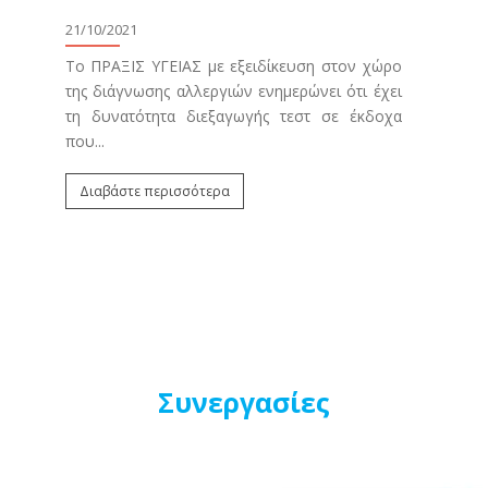
κο
21/10/2021
μ
Φρ
Το ΠΡΑΞΙΣ ΥΓΕΙΑΣ με εξειδίκευση στον χώρο
ου
της διάγνωσης αλλεργιών ενημερώνει ότι έχει
20/0
9)
τη δυνατότητα διεξαγωγής τεστ σε έκδοχα
ύς
που...
Τα π
.
αφο
Διαβάστε περισσότερα
που
Φρον
Δι
Συνεργασίες