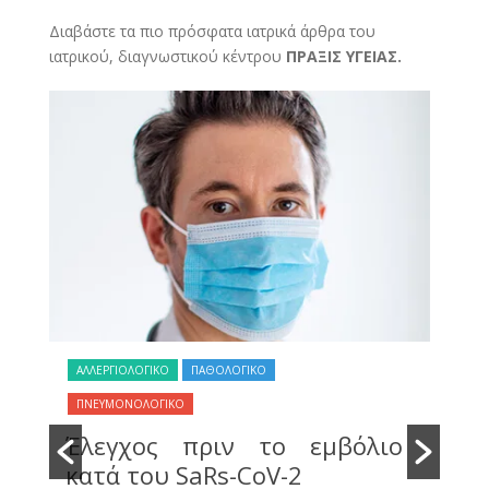
Διαβάστε τα πιο πρόσφατα ιατρικά άρθρα του
ιατρικού, διαγνωστικού κέντρου
ΠΡΑΞΙΣ ΥΓΕΙΑΣ.
ΑΛΛΕΡΓΙΟΛΟΓΙΚΟ
ΠΑΘΟΛΟΓΙΚΟ
ΠΑ
ύ
Ο
ΠΝΕΥΜΟΝΟΛΟΓΙΚΟ
ε
π
Έλεγχος πριν το εμβόλιο
ε
πε
κατά του SaRs-CoV-2