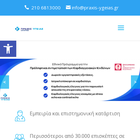
210 6813000
info@praxis-ygeias.gr
Ανοίξτε τη γραμμή εργαλείων
<
>
Εμπειρία και επιστημονική κατάρτιση
Περισσότεροι από 30.000 επισκέπτες σε