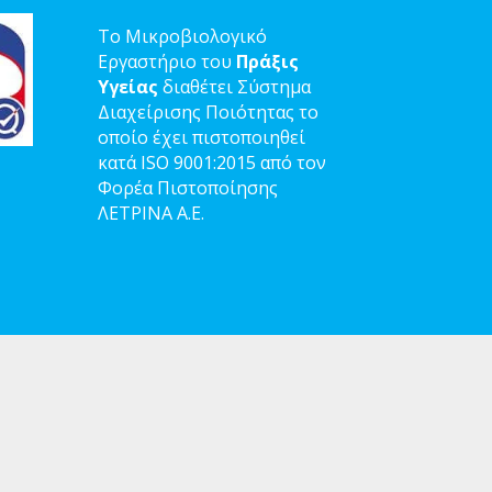
Το Μικροβιολογικό
Εργαστήριο του
Πράξις
Υγείας
διαθέτει Σύστημα
Διαχείρισης Ποιότητας το
οποίο έχει πιστοποιηθεί
κατά ISO 9001:2015 από τον
Φορέα Πιστοποίησης
ΛΕΤΡΙΝΑ Α.Ε.