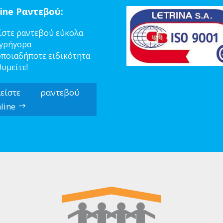
ine Ραντεβού:
ίστε ραντεβού εύκολα
 γρήγορα
οποιαδήποτε ειδικότητα
θυμείτε!
λείστε ραντεβού
line