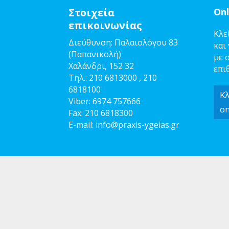
Στοιχεία
Onl
επικοινωνίας
Κλε
Διεύθυνση: Παλαιολόγου 83
και
(Παπανικολή)
με 
Χαλάνδρι, 152 32
επι
Τηλ.:
210 6813000
,
210
6818100
Κ
Viber:
6974 757666
on
Fax:
210 6818300
E-mail:
info@pra
xis-ygeias.gr