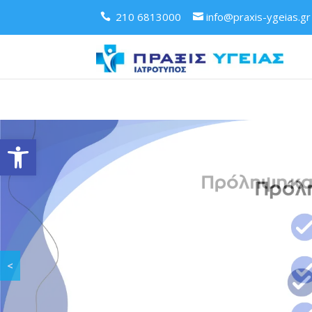
210 6813000
info@praxis-ygeias.gr
Ανοίξτε τη γραμμή εργαλείων
<