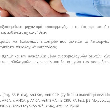
αξιοσημείωτο μηχανισμό προσαρμογής, ο οποίος προστατεύει
αι ασθένειες πχ κακοήθειες.
ρικών και Βιολογικών επιστημών που μελετάει τις λειτουργίες
ικές και παθολογικές καταστάσεις.
 εξέλιξη και την ανακάλυψη νέων ανοσοβιολογικών δεικτών, γίν
 των παθολογικών μηχανισμών και λειτουργιών των νοσημάτων
Ro), SS-B (La), Anti-Sm, Anti-CCP (CyclicCitrullinatedPeptideAntib
, APCA, c-ANCA, p-ANCA, Anti-SMA, hs-CRP, RA-test, β2-Μικροσφαι
ssDNA, Anti-μιτοχονδριακά (ΑΜΑ), Anti-ωοθηκικά.