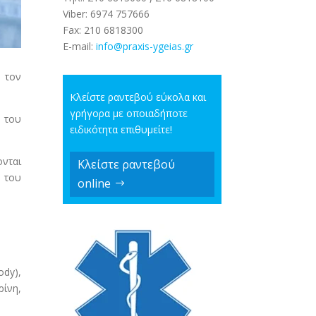
Viber:
6974 757666
Fax:
210 6818300
E-mail:
info@pra
xis-ygeias.gr
 τον
Κλείστε ραντεβού εύκολα και
γρήγορα με οποιαδήποτε
 του
ειδικότητα επιθυμείτε!
ονται
Κλείστε ραντεβού
 του
online
ody),
ρίνη,