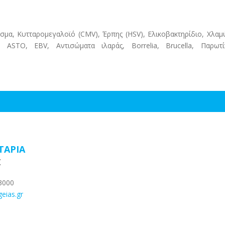
λασμα, Kυτταρομεγαλοϊό (CMV), Έρπης (HSV), Ελικοβακτηρίδιο, Χλαμ
 ASTO, EBV, Αντισώματα ιλαράς, Borrelia, Brucella, Παρωτίτ
ΤΑΡΙΑ
Σ
3000
geias.gr