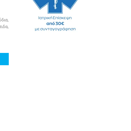
ύδια,
ιδα,