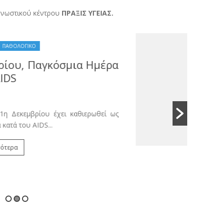
αγνωστικού κέντρου
ΠΡΑΞΙΣ ΥΓΕΙΑΣ.
ΑΙΜΑΤΟΛΟΓΙΚΟ
ΜΙΚΡΟΒΙΟΛΟΓΙΚΟ
Φερριτίνη: τι είναι και πώς την
αυξάνουμε μέσω της διατροφής
μας
23/11/2017
Η φερριτίνη είναι η πρωτεΐνη που βοηθά την
απορρόφηση του σιδήρου από τον ανθρώπινο
οργανισμό...
Διαβάστε περισσότερα