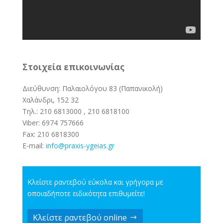
Στοιχεία επικοινωνίας
Διεύθυνση: Παλαιολόγου 83 (Παπανικολή)
Χαλάνδρι, 152 32
Τηλ.:
210 6813000
,
210 6818100
Viber:
6974 757666
Fax:
210 6818300
E-mail:
info@pra
xis-ygeias.gr
Κλείστε ραντεβού εύκολα και γρήγορα με
οποιαδήποτε ειδικότητα επιθυμείτε!
Κλείστε ραντεβού online