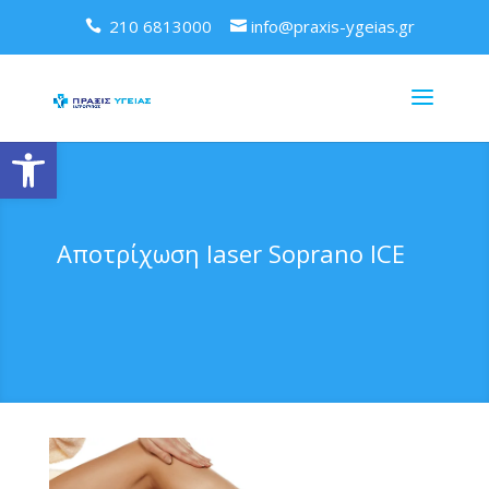
210 6813000
info@praxis-ygeias.gr
Ανοίξτε τη γραμμή εργαλείων
Αποτρίχωση laser Soprano ICE