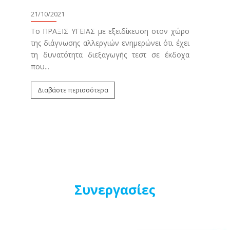
κο
21/10/2021
μ
Φρ
Το ΠΡΑΞΙΣ ΥΓΕΙΑΣ με εξειδίκευση στον χώρο
ου
της διάγνωσης αλλεργιών ενημερώνει ότι έχει
20/0
9)
τη δυνατότητα διεξαγωγής τεστ σε έκδοχα
ύς
που...
Τα π
.
αφο
Διαβάστε περισσότερα
που
Φρον
Δι
Συνεργασίες