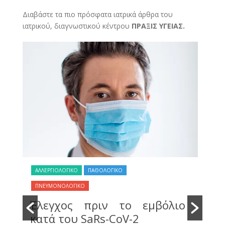
Διαβάστε τα πιο πρόσφατα ιατρικά άρθρα του
ιατρικού, διαγνωστικού κέντρου
ΠΡΑΞΙΣ ΥΓΕΙΑΣ.
ΑΛΛΕΡΓΙΟΛΟΓΙΚΟ
ΠΑΘΟΛΟΓΙΚΟ
ΠΑ
ύ
Ο
ΠΝΕΥΜΟΝΟΛΟΓΙΚΟ
ε
π
Έλεγχος πριν το εμβόλιο
ε
πε
κατά του SaRs-CoV-2