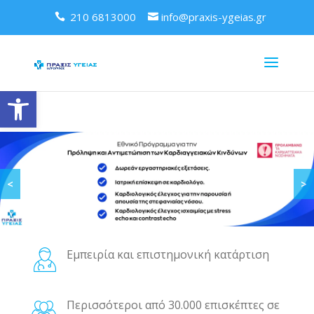
210 6813000
info@praxis-ygeias.gr
Ανοίξτε τη γραμμή εργαλείων
<
>
Εμπειρία και επιστημονική κατάρτιση
Περισσότεροι από 30.000 επισκέπτες σε