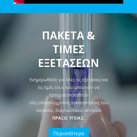
ΠΑΚΕΤΑ &
ΤΙΜΕΣ
ΕΞΕΤΑΣΕΩΝ
Ενημερωθείτε για όλες τις εξετάσεις και
τις τιμές τους που μπορούν να
πραγματοποιηθούν
στις υπερσύγχρονες εγκαταστάσεις του
ιατρικού, διαγνωστικού κέντρου
ΠΡΑΞΙΣ ΥΓΕΙΑΣ.
Περισσότερα