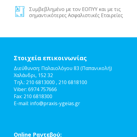
Συμβεβλημένο με τον ΕΟΠΥΥ και με τις
σημαντικότερες Ασφαλιστικές Εταιρείες
Στοιχεία επικοινωνίας
Διεύθυνση: Παλαιολόγου 83 (Παπανικολή)
Χαλάνδρι, 152 32
Τηλ.:
210 6813000
,
210 6818100
Viber:
6974 757666
Fax:
210 6818300
E-mail:
info@pra
xis-ygeias.gr
Online Ραντεβού: