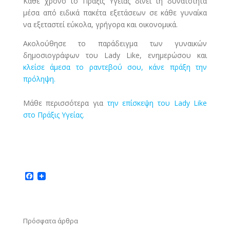
Κάθε χρόνο το Πράξις Υγείας δίνει τη δυνατότητα
μέσα από ειδικά πακέτα εξετάσεων σε κάθε γυναίκα
να εξεταστεί εύκολα, γρήγορα και οικονομικά.
Ακολούθησε το παράδειγμα των γυναικών
δημοσιογράφων του Lady Like, ενημερώσου και
κλείσε άμεσα το ραντεβού σου, κάνε πράξη την
πρόληψη.
Μάθε περισσότερα για
την επίσκεψη του Lady Like
στο Πράξις Υγείας.
F
a
c
e
b
o
Πρόσφατα άρθρα
o