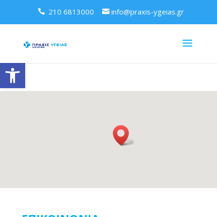
210 6813000
info@praxis-ygeias.gr
Ανοίξτε τη γραμμή εργαλείων