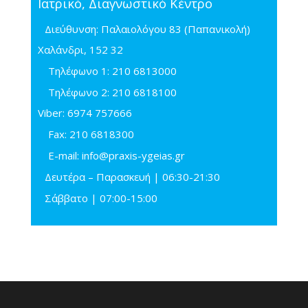
Ιατρικό, Διαγνωστικό Κέντρο
Διεύθυνση: Παλαιολόγου 83 (Παπανικολή)
Χαλάνδρι, 152 32
Τηλέφωνo 1:
210 6813000
Τηλέφωνo 2:
210 6818100
Viber:
6974 757666
Fax:
210 6818300
E-mail:
info@praxis-ygeias.gr
Δευτέρα – Παρασκευή | 06:30-21:30
Σάββατο | 07:00-15:00