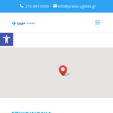
210 6813000
info@praxis-ygeias.gr
Ανοίξτε τη γραμμή εργαλείων