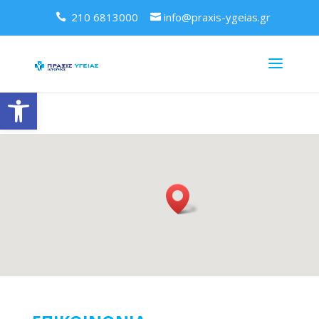
210 6813000
info@praxis-ygeias.gr
Ανοίξτε τη γραμμή εργαλείων