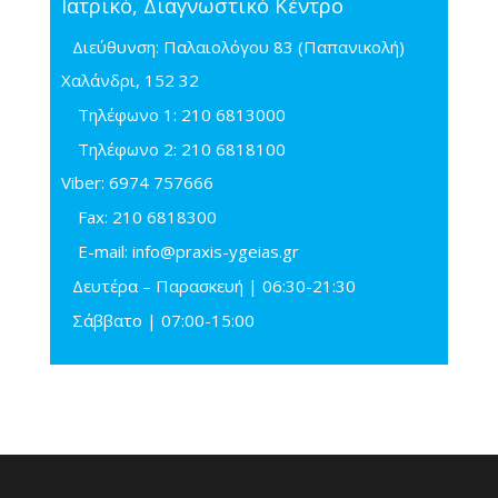
Ιατρικό, Διαγνωστικό Κέντρο
Διεύθυνση: Παλαιολόγου 83 (Παπανικολή)
Χαλάνδρι, 152 32
Τηλέφωνo 1:
210 6813000
Τηλέφωνo 2:
210 6818100
Viber:
6974 757666
Fax:
210 6818300
E-mail:
info@praxis-ygeias.gr
Δευτέρα – Παρασκευή | 06:30-21:30
Σάββατο | 07:00-15:00