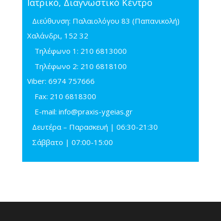
Ιατρικό, Διαγνωστικό Κέντρο
Διεύθυνση: Παλαιολόγου 83 (Παπανικολή)
Χαλάνδρι, 152 32
Τηλέφωνo 1:
210 6813000
Τηλέφωνo 2:
210 6818100
Viber:
6974 757666
Fax:
210 6818300
E-mail:
info@praxis-ygeias.gr
Δευτέρα – Παρασκευή | 06:30-21:30
Σάββατο | 07:00-15:00