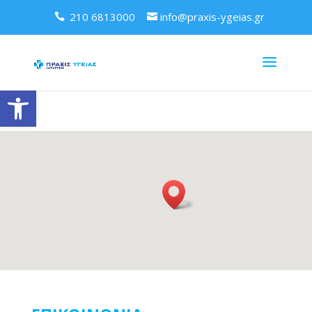
210 6813000
info@praxis-ygeias.gr
Ανοίξτε τη γραμμή εργαλείων