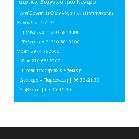
Ιατρικό, Διαγνωστικό Κέντρο
Διεύθυνση: Παλαιολόγου 83 (Παπανικολή)
Χαλάνδρι, 152 32
Τηλέφωνo 1:
210 6813000
Τηλέφωνo 2:
210 6818100
Viber:
6974 757666
Fax:
210 6818300
E-mail:
info@praxis-ygeias.gr
Δευτέρα – Παρασκευή | 06:30-21:30
Σάββατο | 07:00-15:00