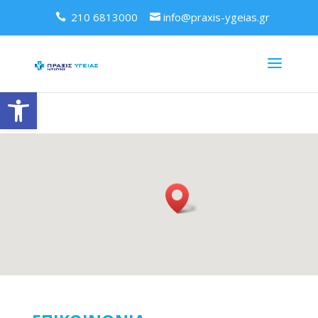
210 6813000
info@praxis-ygeias.gr
Ανοίξτε τη γραμμή εργαλείων