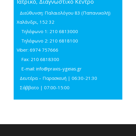
Ιατρικό, Διαγνωστικό Κέντρο
Διεύθυνση: Παλαιολόγου 83 (Παπανικολή)
Χαλάνδρι, 152 32
Τηλέφωνo 1:
210 6813000
Τηλέφωνo 2:
210 6818100
Viber:
6974 757666
Fax:
210 6818300
E-mail:
info@praxis-ygeias.gr
Δευτέρα – Παρασκευή | 06:30-21:30
Σάββατο | 07:00-15:00