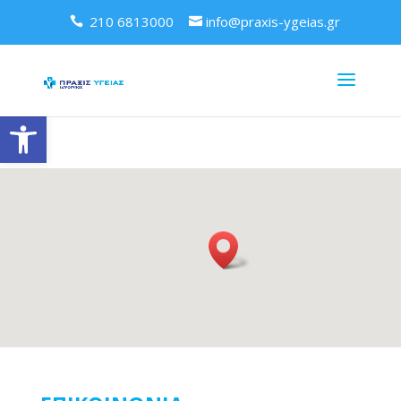
210 6813000
info@praxis-ygeias.gr
Ανοίξτε τη γραμμή εργαλείων