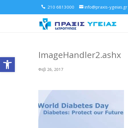
210 6813000
info@praxis-ygeias.gr
ImageHandler2.ashx
Ανοίξτε τη γραμμή εργαλείων
Φεβ 26, 2017