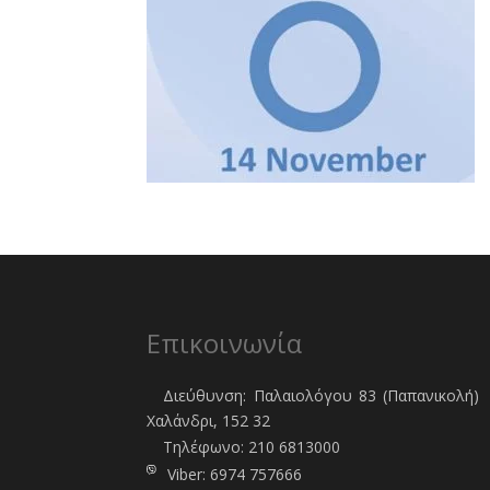
Επικοινωνία
Διεύθυνση: Παλαιολόγου 83 (Παπανικολή)
Χαλάνδρι, 152 32
Τηλέφωνo:
210 6813000
Viber:
6974 757666