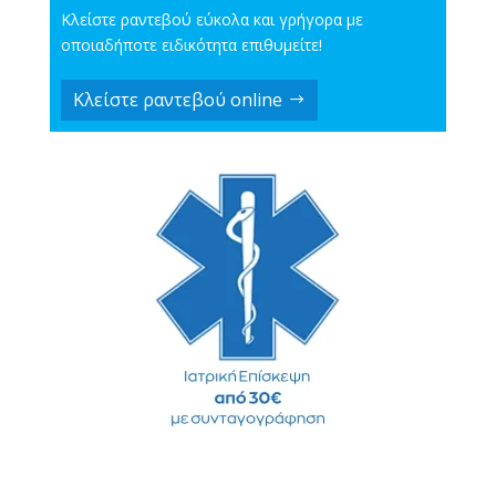
Κλείστε ραντεβού εύκολα και γρήγορα με
οποιαδήποτε ειδικότητα επιθυμείτε!
Κλείστε ραντεβού online