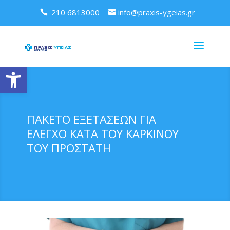
210 6813000
info@praxis-ygeias.gr
Ανοίξτε τη γραμμή εργαλείων
ΠΑΚΕΤΟ ΕΞΕΤΑΣΕΩΝ ΓΙΑ
ΕΛΕΓΧΟ ΚΑΤΑ ΤΟΥ ΚΑΡΚΙΝΟΥ
ΤΟΥ ΠΡΟΣΤΑΤΗ