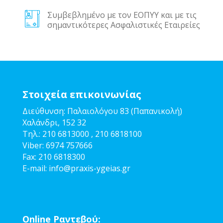
Συμβεβλημένο με τον ΕΟΠΥΥ και με τις
σημαντικότερες Ασφαλιστικές Εταιρείες
Στοιχεία επικοινωνίας
Διεύθυνση: Παλαιολόγου 83 (Παπανικολή)
Χαλάνδρι, 152 32
Τηλ.:
210 6813000
,
210 6818100
Viber:
6974 757666
Fax:
210 6818300
E-mail:
info@pra
xis-ygeias.gr
Online Ραντεβού: