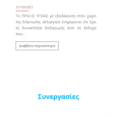
κο
21/10/2021
μ
Φρ
Το ΠΡΑΞΙΣ ΥΓΕΙΑΣ με εξειδίκευση στον χώρο
ου
της διάγνωσης αλλεργιών ενημερώνει ότι έχει
20/0
9)
τη δυνατότητα διεξαγωγής τεστ σε έκδοχα
ύς
που...
Τα π
.
αφο
Διαβάστε περισσότερα
που
Φρον
Δι
Συνεργασίες