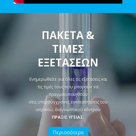
ΠΑΚΕΤΑ &
ΤΙΜΕΣ
ΕΞΕΤΑΣΕΩΝ
Ενημερωθείτε για όλες τις εξετάσεις και
τις τιμές τους που μπορούν να
πραγματοποιηθούν
στις υπερσύγχρονες εγκαταστάσεις του
ιατρικού, διαγνωστικού κέντρου
ΠΡΑΞΙΣ ΥΓΕΙΑΣ.
Περισσότερα