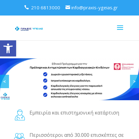
210 6813000
info@praxis-ygeias.gr
Ανοίξτε τη γραμμή εργαλείων
<
>
Εμπειρία και επιστημονική κατάρτιση
Περισσότεροι από 30.000 επισκέπτες σε