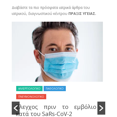
Διαβάστε τα πιο πρόσφατα ιατρικά άρθρα του
ιατρικού, διαγνωστικού κέντρου
ΠΡΑΞΙΣ ΥΓΕΙΑΣ.
ΑΛΛΕΡΓΙΟΛΟΓΙΚΟ
ΠΑΘΟΛΟΓΙΚΟ
ΠΑ
ύ
Ο
ΠΝΕΥΜΟΝΟΛΟΓΙΚΟ
ε
π
Έλεγχος πριν το εμβόλιο
ε
πε
κατά του SaRs-CoV-2