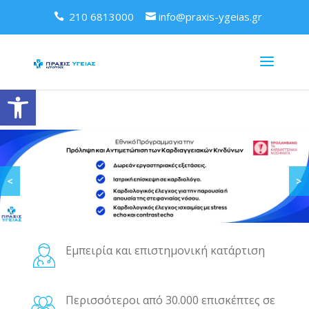
210 6813000
info@praxis-ygeias.gr
Ανοίξτε τη γραμμή εργαλείων
<
>
Εμπειρία και επιστημονική κατάρτιση
Περισσότεροι από 30.000 επισκέπτες σε