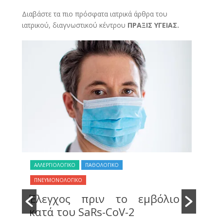
Διαβάστε τα πιο πρόσφατα ιατρικά άρθρα του
ιατρικού, διαγνωστικού κέντρου
ΠΡΑΞΙΣ ΥΓΕΙΑΣ.
ΑΛΛΕΡΓΙΟΛΟΓΙΚΟ
ΠΑΘΟΛΟΓΙΚΟ
ΠΑ
ύ
Ο
ΠΝΕΥΜΟΝΟΛΟΓΙΚΟ
ε
π
Έλεγχος πριν το εμβόλιο
ε
πε
κατά του SaRs-CoV-2