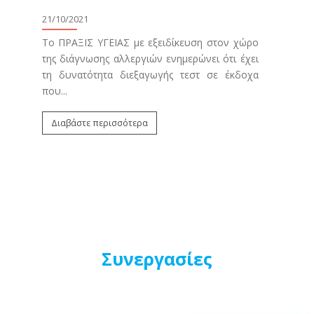
κο
21/10/2021
μ
Φρ
Το ΠΡΑΞΙΣ ΥΓΕΙΑΣ με εξειδίκευση στον χώρο
ου
της διάγνωσης αλλεργιών ενημερώνει ότι έχει
20/0
9)
τη δυνατότητα διεξαγωγής τεστ σε έκδοχα
ύς
που...
Τα π
.
αφο
Διαβάστε περισσότερα
που
Φρον
Δι
Συνεργασίες