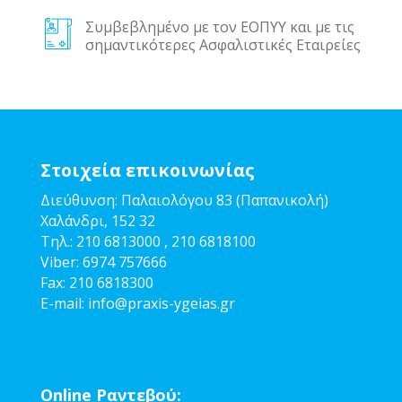
Συμβεβλημένο με τον ΕΟΠΥΥ και με τις
σημαντικότερες Ασφαλιστικές Εταιρείες
Στοιχεία επικοινωνίας
Διεύθυνση: Παλαιολόγου 83 (Παπανικολή)
Χαλάνδρι, 152 32
Τηλ.:
210 6813000
,
210 6818100
Viber:
6974 757666
Fax:
210 6818300
E-mail:
info@pra
xis-ygeias.gr
Online Ραντεβού: