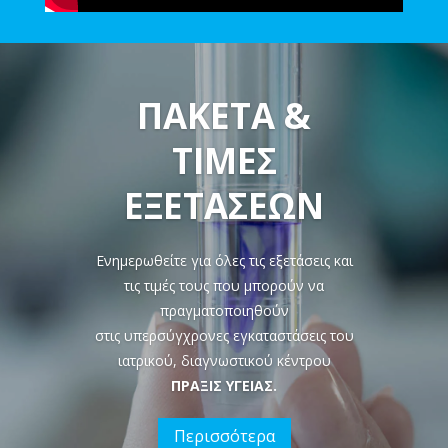
ΠΑΚΕΤΑ &
ΤΙΜΕΣ
ΕΞΕΤΑΣΕΩΝ
Ενημερωθείτε για όλες τις εξετάσεις και
τις τιμές τους που μπορούν να
πραγματοποιηθούν
στις υπερσύγχρονες εγκαταστάσεις του
ιατρικού, διαγνωστικού κέντρου
ΠΡΑΞΙΣ ΥΓΕΙΑΣ.
Περισσότερα