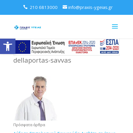
210 6813000
info@praxis-ygeias.gr
Ανοίξτε τη γραμμή εργαλείων
dellaportas-savvas
Πρόσφατα άρθρα