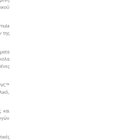
δικού
mula
ν της
ματα
κολα
μένες
DVC™
ικό,
 και
εργών
ικές