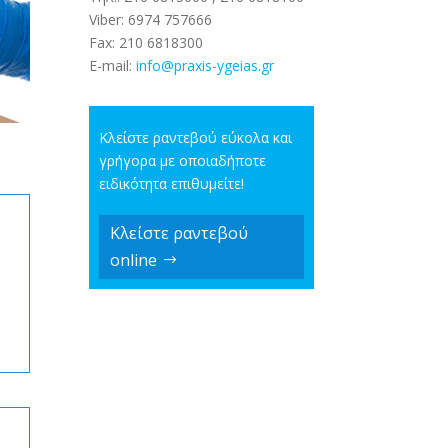
Viber:
6974 757666
Fax:
210 6818300
E-mail:
info@pra
xis-ygeias.gr
Κλείστε ραντεβού εύκολα και
γρήγορα με οποιαδήποτε
ειδικότητα επιθυμείτε!
Κλείστε ραντεβού
online