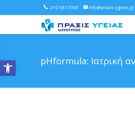
210 6813000
info@praxis-ygeias.gr
pHformula: Ιατρική 
Ανοίξτε τη γραμμή εργαλείων