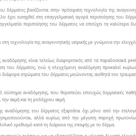
του δέρματος βασίζονται στην πρόσφατη τεχνολογία της αναγεννη
άλλο έχει εισαχθεί στη επαγγελματική αγορά περιποίησης του δέρμ
παγγελματία περιποίησης του δέρματος να επιτύχει τα καλύτερα δ
 στη τεχνολογία της αναγεννητικής ιατρικής με γνώμονα την ελεγχ
 αναδόμησης είναι τελείως διαφορετικός από τα παραδοσιακά peel
ση του δέρματος, ενώ η ελεγχόμενη αναδόμηση προκαλεί κυρίως
α διάφορα στρώματα του δέρματος μειώνοντας αισθητά τον τραυμα
ό σύστημα αναδόμησης, που θεραπεύει επιτυχώς δερματικές παθή
την ακμή και τη ροδόχρου ακμή.
ής αναδόμησης του δέρματος εξαρτάται όχι μόνο από την επιλογ
ιμοποιούνται, αλλά κυρίως από την μέγιστη παροχή πρωτονίω
λικό ερεθισμό κατά τη διάρκεια της επαφής με το δέρμα.
σματικούς τρόπους για να εξασφαλίζεται η μέγιστη δυνατή ελεγχ