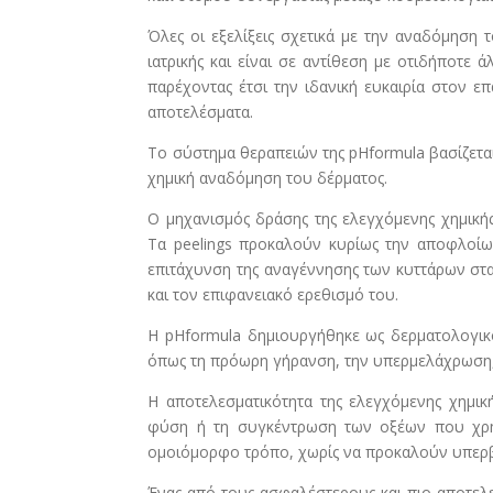
Όλες οι εξελίξεις σχετικά με την αναδόμηση 
ιατρικής και είναι σε αντίθεση με οτιδήποτε 
παρέχοντας έτσι την ιδανική ευκαιρία στον ε
αποτελέσματα.
Το σύστημα θεραπειών της pHformula βασίζεται
χημική αναδόμηση του δέρματος.
Ο μηχανισμός δράσης της ελεγχόμενης χημικής
Τα peelings προκαλούν κυρίως την αποφλοίω
επιτάχυνση της αναγέννησης των κυττάρων στ
και τον επιφανειακό ερεθισμό του.
Η pHformula δημιουργήθηκε ως δερματολογικ
όπως τη πρόωρη γήρανση, την υπερμελάχρωση, 
Η αποτελεσματικότητα της ελεγχόμενης χημικ
φύση ή τη συγκέντρωση των οξέων που χρησ
ομοιόμορφο τρόπο, χωρίς να προκαλούν υπερβο
Ένας από τους ασφαλέστερους και πιο αποτελε