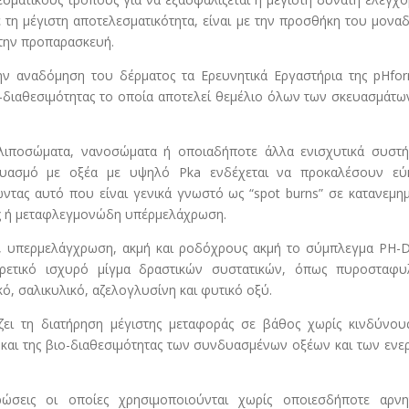
τη μέγιστη αποτελεσματικότητα, είναι με την προσθήκη του μονα
την προπαρασκευή.
ην αναδόμηση του δέρματος τα Ερευνητικά Εργαστήρια της pHfor
-διαθεσιμότητας το οποία αποτελεί θεμέλιο όλων των σκευασμάτω
ιποσώματα, νανοσώματα ή οποιαδήποτε άλλα ενισχυτικά συστή
υασμό με οξέα με υψηλό Pka ενδέχεται να προκαλέσουν εύ
ντας αυτό που είναι γενικά γνωστό ως “spot burns” σε κατανεμη
ές ή μεταφλεγμονώδη υπέρμελάχρωση.
ση, υπερμελάγχρωση, ακμή και ροδόχρους ακμή το σύμπλεγμα PH-
ρετικό ισχυρό μίγμα δραστικών συστατικών, όπως πυροσταφυλ
κό, σαλικυλικό, αζελογλυσίνη και φυτικό οξύ.
ι τη διατήρηση μέγιστης μεταφοράς σε βάθος χωρίς κινδύνους
 και της βιο-διαθεσιμότητας των συνδυασμένων οξέων και των εν
ώσεις οι οποίες χρησιμοποιούνται χωρίς οποιεσδήποτε αρνητ