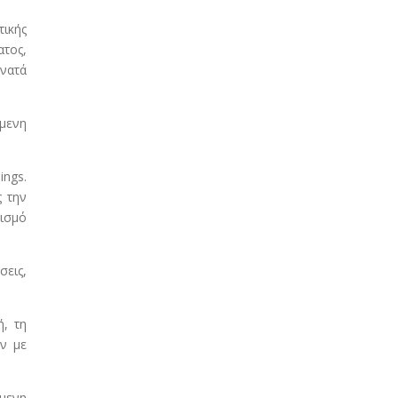
τικής
ατος,
υνατά
όμενη
ings.
 την
τισμό
σεις,
ή, τη
ν με
όμενη