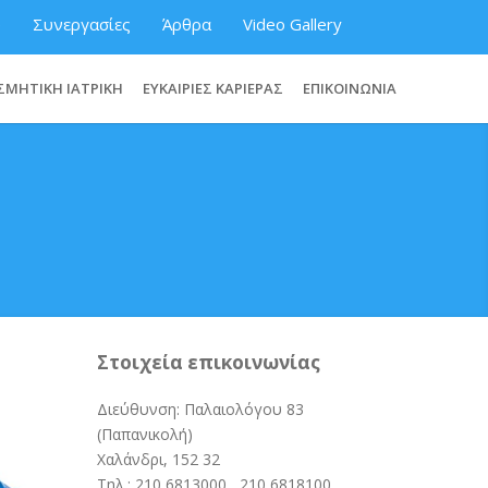
ύ
Συνεργασίες
Άρθρα
Video Gallery
ΣΜΗΤΙΚΗ ΙΑΤΡΙΚΗ
ΕΥΚΑΙΡΙΕΣ ΚΑΡΙΕΡΑΣ
ΕΠΙΚΟΙΝΩΝΙΑ
Στοιχεία επικοινωνίας
Διεύθυνση: Παλαιολόγου 83
(Παπανικολή)
Χαλάνδρι, 152 32
Τηλ.:
210 6813000
,
210 6818100