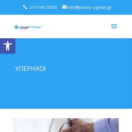
210 6813000
info@praxis-ygeias.gr
Ανοίξτε τη γραμμή εργαλείων
ΥΠΕΡΗΧΟΙ