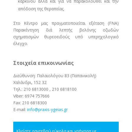
καρκίνου αλλά και για να παρακολουθεί και την
απόδοση της θεραπείας.
Στο Κέντρο μας πραγματοποιείται εξέταση (FNA)
Παρακέντηση διά λεπτής βελόνης οζωδών
σχηματισμών θυρεοειδούς υπό υπερηχολογικό
έλεγχο.
Στοιχεία επικοινωνίας
Διεύθυνση: Παλαιολόγου 83 (Παπανικολή)
Χαλάνδρι, 152 32
Τηλ.:
210 6813000
,
210 6818100
Viber:
6974 757666
Fax:
210 6818300
E-mail:
info@pra
xis-ygeias.gr
Κλείστε ραντεβού εύκολα και γρήγορα με