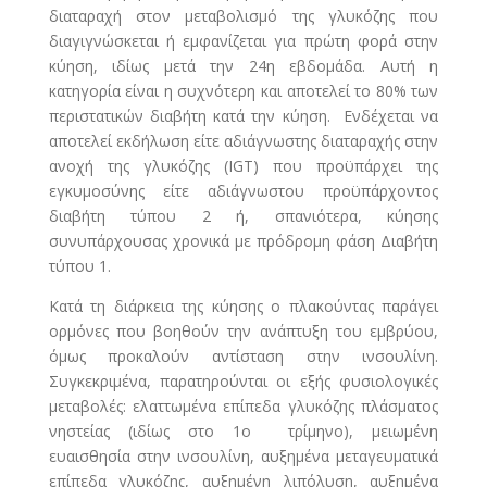
διαταραχή στον μεταβολισμό της γλυκόζης που
διαγιγνώσκεται ή εμφανίζεται για πρώτη φορά στην
κύηση, ιδίως μετά την 24η εβδομάδα. Αυτή η
κατηγορία είναι η συχνότερη και αποτελεί το 80% των
περιστατικών διαβήτη κατά την κύηση. Ενδέχεται να
αποτελεί εκδήλωση είτε αδιάγνωστης διαταραχής στην
ανοχή της γλυκόζης (IGT) που προϋπάρχει της
εγκυμοσύνης είτε αδιάγνωστου προϋπάρχοντος
διαβήτη τύπου 2 ή, σπανιότερα, κύησης
συνυπάρχουσας χρονικά με πρόδρομη φάση Διαβήτη
τύπου 1.
Κατά τη διάρκεια της κύησης ο πλακούντας παράγει
ορμόνες που βοηθούν την ανάπτυξη του εμβρύου,
όμως προκαλούν αντίσταση στην ινσουλίνη.
Συγκεκριμένα, παρατηρούνται οι εξής φυσιολογικές
μεταβολές: ελαττωμένα επίπεδα γλυκόζης πλάσματος
νηστείας (ιδίως στο 1ο τρίμηνο), μειωμένη
ευαισθησία στην ινσουλίνη, αυξημένα μεταγευματικά
επίπεδα γλυκόζης, αυξημένη λιπόλυση, αυξημένα