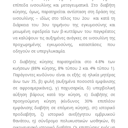
επίπεδα ινσουλίνης και μεταγευματικά. Στο διαβήτη
κύησης, όμως, παρατηρείται αντίσταση στη δράση της
ινσουλίνης – ιδίως στο τέλος του 2ου και κατά τη
διάρκεια του 3ου τριμήνου της εγκυμοσύνης και
μειωμένη εφεδρεία των β-κυττάρων του παγκρέατος
να καλύψουν τις αυξημένες ανάγκες σε ινσουλίνη της
προχωρημένης εγκυμοσύνης, καταστάσεις που
οδηγούν σε υπεργλυκαιμία.
Ο διαβήτης κύησης παρατηρείται στο 4-8% των
κυήσεων (88% κύησης, 8% τύπου 2 και 4% τύπου 1).
Παράγοντες κινδύνου είναι οι εξής: α) ηλικία μητέρας
άνω των 35, β) φυλή (αυξημένα ποσοστά εμφάνισης
σε αφροαμερικάνες), γ) παχυσαρκία, δ) υπερβολική
αύξηση βάρους κατά την κύηση, ε) διαβήτης σε
προηγούμενη κύηση (κίνδυνος 30% επιπλέον
εμφάνισης διαβήτη σε επόμενη κύηση), στ) ιστορικό
προδιαβήτη, ζ) ιστορικό ανεξήγητου εμβρυικού
θανάτου, η) σύνδρομο πολυκυστικών ωοθηκών, θ)
οικογενειακό ιστορικό διαβήτη. Οι επιπτώσεις ενός μη