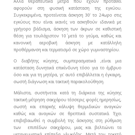
Άλλα θεραπευτικά μέτρα που έχουν προταθεί
αφορούν στη φυσική κατάσταση της εγκύου.
Συγκεκριμένα, προτείνεται άσκηση 30’ το 24ωρο στις
εγκύους που είναι ικανές να ασκηθούν ιδανικά με
γρήγορο βάδισμα, άσκηση των άκρων σε καθιστική
θέση για τουλάχιστον 10΄ μετά το γεύμα, καθώς και
κανονική αεροβική άσκηση με κατάλληλη
προθέρμανση και τερματισμό σε χώρο γυμναστηρίου.
Ο διαβήτης κύησης, συμπερασματικά ,είναι μια
κατάσταση δυνητικά επικίνδυνη τόσο για το έμβρυο
όσο και για τη μητέρα, γι’ αυτό επιβάλλεται η έγκαιρη,
σωστή διάγνωση και τακτική παρακολούθηση.
Μάλιστα, συστήνεται κατά τη διάρκεια της κύησης
τακτική μέτρηση σακχάρου τέσσερις φορές ημερησίως,
σωστή και επαρκής κάλυψη θερμιδικών αναγκών
καθώς και αναγκών σε θρεπτικά συστατικά. Έχει
επιβεβαιωθεί η συμβολή της άσκησης στη ρύθμιση
των επιπέδων σακχάρου, μιας και βελτιώνει τα
μεταγευματικά επίπεδα γλυκόζης. Μετά τον τοκετό