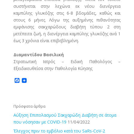
συστήνεται στην λεχώνα εκ νέου διενέργεια
καμπύλης γλυκόζης στις 6-8 βδομάδες, καθώς και
στους 6 μήνες. Λόγω της αυξημένης πιθανότητας
εμφάνισης σακχαρώδους διαβήτη τύπου 2 στη
μετέπειτα ζωή, η διενέργεια καμπύλης γλυκόζης ανά 1
έως 3 χρόνια είναι επιβεβλημένη.
Διαμαντίδου Βασιλική
Στρατιωτική Ιατρός – Ειδική Παθολόγος –
Εξειδικευθείσα στην Παθολογία Κύησης
F
a
c
e
b
o
Πρόσφατα άρθρα
o
k
Αύξηση Επιπολασμού Σακχαρώδη Διαβήτη σε άτομα
που νόσησαν με COVID-19
11/04/2022
Έλεγχος πριν το εμβόλιο κατά του SaRs-CoV-2