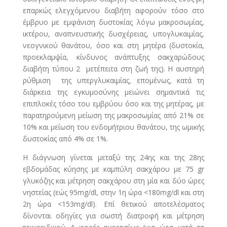
επαρκώς ελεγχόμενου διαβήτη αφορούν τόσο στο
έμβρυο με εμφάνιση δυστοκίας λόγω μακροσωμίας,
ικτέρου, αναπνευστικής δυσχέρειας, υπογλυκαιμίας,
νεογνικού θανάτου, όσο και στη μητέρα (δυστοκία,
προεκλαμψία, κίνδυνος ανάπτυξης σακχαρώδους
διαβήτη τύπου 2 μετέπειτα στη ζωή της). Η αυστηρή
ρύθμιση της υπεργλυκαιμίας, επομένως, κατά τη
διάρκεια της εγκυμοσύνης μειώνει σημαντικά τις
επιπλοκές τόσο του εμβρύου όσο και της μητέρας, με
παρατηρούμενη μείωση της μακροσωμίας από 21% σε
10% και μείωση του ενδομήτριου θανάτου, της ωμικής
δυστοκίας από 4% σε 1%.
Η διάγνωση γίνεται μεταξύ της 24ης και της 28ης
εβδομάδας κύησης με καμπύλη σακχάρου με 75 gr
γλυκόζης και μέτρηση σακχάρου στη μία και δύο ώρες
νηστείας (εώς 95mg/dl, στην 1η ώρα <180mg/dl και στη
2η ώρα <153mg/dl). Επί θετικού αποτελέσματος
δίνονται οδηγίες για σωστή διατροφή και μέτρηση